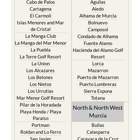
Cabo de Palos
Aguilas
Cartagena
Aledo
El Carmoli
Alhama de Murcia
Islas Menores and Mar
Bolnuevo
de Cristal
Camposol
La Manga Club
Condado de Alhama
La Manga del Mar Menor
Fuente Alamo
La Puebla
Hacienda del Alamo Golf
La Torre Golf Resort
Resort
La Union
Lorca
Los Alcazares
Mazarron
Los Belones
Puerto de Mazarron
Los Nietos
Puerto Lumbreras
Los Urrutias
Sierra Espuna
Mar Menor Golf Resort
Totana
Pilar de la Horadada
North & North West
Playa Honda / Playa
Murcia
Paraiso
Portman
Bullas
Roldan and Lo Ferro
Calasparra
San Javier
Caravaca de la Cruz