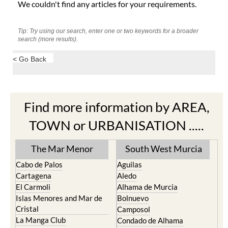
We couldn't find any articles for your requirements.
Tip: Try using our search, enter one or two keywords for a broader
search (more results).
< Go Back
Find more information by AREA,
TOWN or URBANISATION .....
The Mar Menor
South West Murcia
Cabo de Palos
Aguilas
Cartagena
Aledo
El Carmoli
Alhama de Murcia
Islas Menores and Mar de
Bolnuevo
Cristal
Camposol
La Manga Club
Condado de Alhama