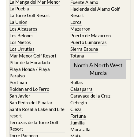
La Manga del Mar Menor
Fuente Alamo
La Puebla
Hacienda del Alamo Golf
La Torre Golf Resort
Resort
La Union
Lorca
Los Alcazares
Mazarron
Los Belones
Puerto de Mazarron
Los Nietos
Puerto Lumbreras
Los Urrutias
Sierra Espuna
Mar Menor Golf Resort
Totana
Pilar de la Horadada
North & North West
Playa Honda / Playa
Murcia
Paraiso
Portman
Bullas
Roldan and Lo Ferro
Calasparra
San Javier
Caravaca de la Cruz
San Pedro del Pinatar
Cehegin
Santa Rosalia Lake and Life
Cieza
resort
Fortuna
Terrazas de la Torre Golf
Jumilla
Resort
Moratalla
Torre Pacheco
Mula