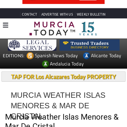
CONTACT
ADVERTISE WITH US
WEEKLY BULLETIN
Spanish News Today
Alicante Today
EDITIONS:
Andalucia Today
TAP FOR Los Alcazares Today PROPERTY
MURCIA WEATHER ISLAS
MENORES & MAR DE
CRISTAL
Murcia Weather Islas Menores &
Mar De Cristal