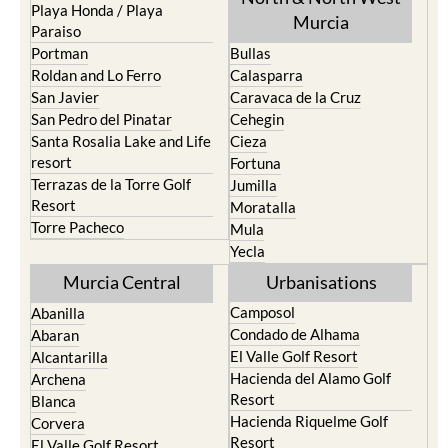
Playa Honda / Playa
Murcia
Paraiso
Portman
Bullas
Roldan and Lo Ferro
Calasparra
San Javier
Caravaca de la Cruz
San Pedro del Pinatar
Cehegin
Santa Rosalia Lake and Life
Cieza
resort
Fortuna
Terrazas de la Torre Golf
Jumilla
Resort
Moratalla
Torre Pacheco
Mula
Yecla
Murcia Central
Urbanisations
Camposol
Abanilla
Condado de Alhama
Abaran
El Valle Golf Resort
Alcantarilla
Hacienda del Alamo Golf
Archena
Resort
Blanca
Hacienda Riquelme Golf
Corvera
Resort
El Valle Golf Resort