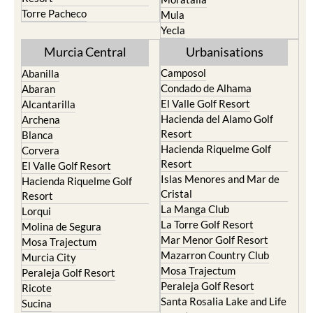
El Valle Golf Resort
Alcantarilla
Hacienda del Alamo Golf
Archena
Resort
Blanca
Hacienda Riquelme Golf
Corvera
Resort
El Valle Golf Resort
Islas Menores and Mar de
Hacienda Riquelme Golf
Cristal
Resort
La Manga Club
Lorqui
La Torre Golf Resort
Molina de Segura
Mar Menor Golf Resort
Mosa Trajectum
Mazarron Country Club
Murcia City
Mosa Trajectum
Peraleja Golf Resort
Peraleja Golf Resort
Ricote
Santa Rosalia Lake and Life
Sucina
resort
Terrazas de la Torre Golf
Resort
La Zenia
Lomas de Cabo Roig
Important Topics: