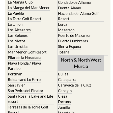
Los Belones
Puerto de Mazarron
Los Nietos
Puerto Lumbreras
Los Urrutias
Sierra Espuna
Mar Menor Golf Resort
Totana
Pilar de la Horadada
North & North West
Playa Honda / Playa
Murcia
Paraiso
Portman
Bullas
Roldan and Lo Ferro
Calasparra
San Javier
Caravaca de la Cruz
San Pedro del Pinatar
Cehegin
Santa Rosalia Lake and Life
Cieza
resort
Fortuna
Terrazas de la Torre Golf
Jumilla
Resort
Moratalla
Torre Pacheco
Mula
Yecla
Murcia Central
Urbanisations
Camposol
Abanilla
Condado de Alhama
Abaran