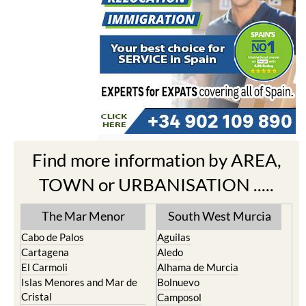
Find more information by AREA,
TOWN or URBANISATION .....
The Mar Menor
South West Murcia
Cabo de Palos
Aguilas
Cartagena
Aledo
El Carmoli
Alhama de Murcia
Islas Menores and Mar de
Bolnuevo
Cristal
Camposol
La Manga Club
Condado de Alhama
La Manga del Mar Menor
Fuente Alamo
La Puebla
Hacienda del Alamo Golf
La Torre Golf Resort
Resort
La Union
Lorca
Los Alcazares
Mazarron